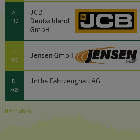
JCB
A-
Deutschland
113
GmbH
J-
Jensen GmbH
923
Jotha Fahrzeugbau AG
D-
469
Nach oben