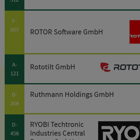
F-
607
ROTOR Software GmbH
A-
Rototilt GmbH
121
Ruthmann Holdings GmbH
B-
208
RYOBI Techtronic
D-
Industries Central
458