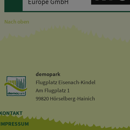
Europe GmbH
Nach oben
demopark
Flugplatz Eisenach-Kindel
Am Flugplatz 1
99820 Hörselberg-Hainich
KONTAKT
IMPRESSUM