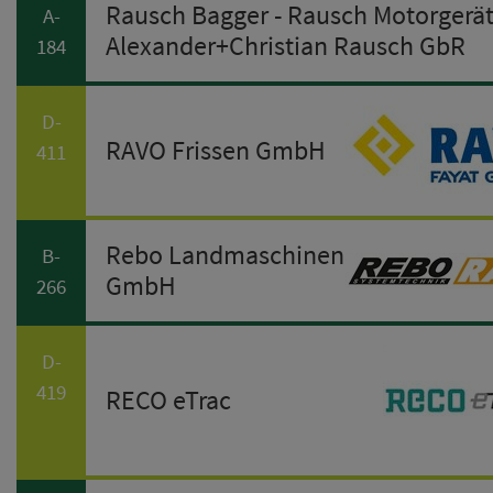
Rausch Bagger - Rausch Motorgerä
A-
Alexander+Christian Rausch GbR
184
D-
RAVO Frissen GmbH
411
Rebo Landmaschinen
B-
GmbH
266
D-
419
RECO eTrac