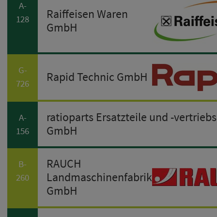
A-
Raiffeisen Waren
128
GmbH
G-
Rapid Technic GmbH
726
ratioparts Ersatzteile und -vertriebs
A-
GmbH
156
RAUCH
B-
Landmaschinenfabrik
260
GmbH