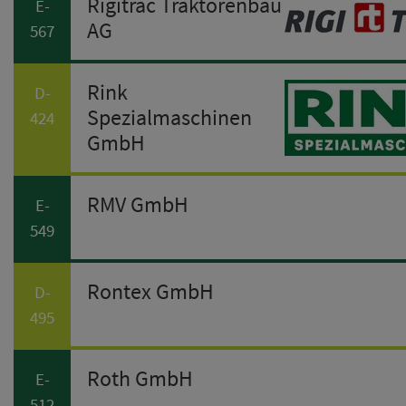
Rigitrac Traktorenbau
E-
AG
567
Rink
D-
Spezialmaschinen
424
GmbH
RMV GmbH
E-
549
Rontex GmbH
D-
495
Roth GmbH
E-
512