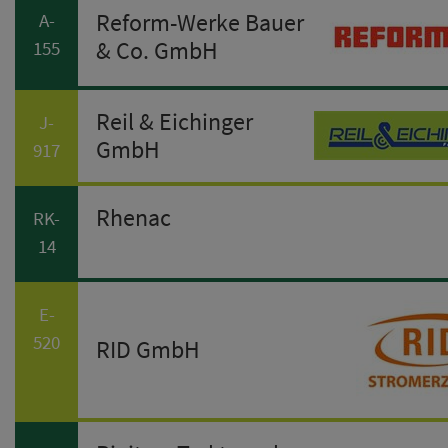
Reform-Werke Bauer
A-
& Co. GmbH
155
Reil & Eichinger
J-
GmbH
917
Rhenac
RK-
14
E-
520
RID GmbH