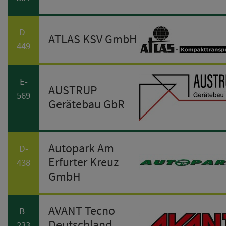
D-
ATLAS KSV GmbH
449
E-
AUSTRUP
569
Gerätebau GbR
Autopark Am
D-
Erfurter Kreuz
438
GmbH
AVANT Tecno
B-
Deutschland
233