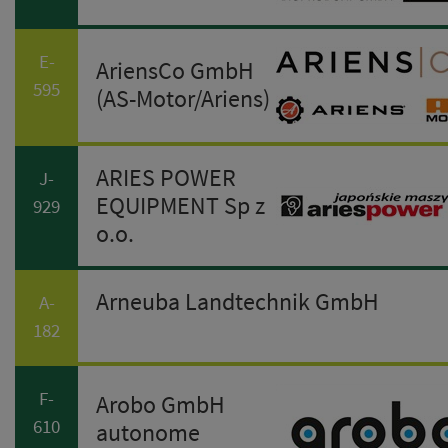
E-
AriensCo GmbH
595
(AS-Motor/Ariens)
ARIES POWER
J-
EQUIPMENT Sp z
929
o.o.
Arneuba Landtechnik GmbH
A-
182
F-
Arobo GmbH
610
autonome