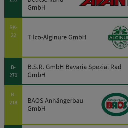
GmbH
RK-
22
Tilco-Alginure GmbH
B.S.R. GmbH Bavaria Spezial Rad
B-
GmbH
270
B-
BAOS Anhängerbau
218
GmbH