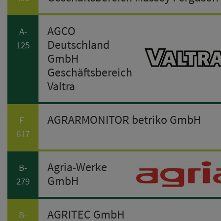
AGCO
A-
Deutschland
125
GmbH
Geschäftsbereich
Valtra
AGRARMONITOR betriko GmbH
F-
617
Agria-Werke
B-
GmbH
279
AGRITEC GmbH
B-