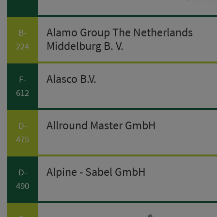
Alamo Group The Netherlands
B-
Middelburg B. V.
224
Alasco B.V.
F-
612
Allround Master GmbH
D-
475
Alpine - Sabel GmbH
D-
490