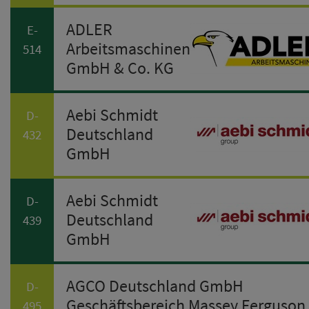
ADLER
E-
Arbeitsmaschinen
514
GmbH & Co. KG
Aebi Schmidt
D-
Deutschland
432
GmbH
Aebi Schmidt
D-
Deutschland
439
GmbH
AGCO Deutschland GmbH
D-
Geschäftsbereich Massey Ferguson
495