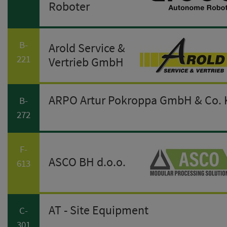
Roboter
B-
Arold Service &
221
Vertrieb GmbH
ARPO Artur Pokroppa GmbH & Co.
B-
272
F-
ASCO BH d.o.o.
613
AT - Site Equipment
C-
301