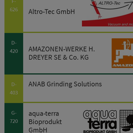
F-
626
Altro-Tec GmbH
D-
AMAZONEN-WERKE H.
420
DREYER SE & Co. KG
ANAB Grinding Solutions
D-
403
aqua-terra
G-
Bioprodukt
720
GmbH