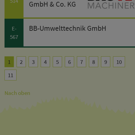
514
GmbH & Co. KG
BB-Umwelttechnik GmbH
E-
567
1
2
3
4
5
6
7
8
9
10
11
Nach oben