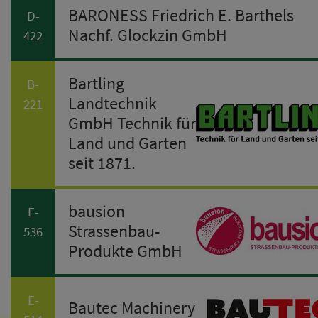
BARONESS Friedrich E. Barthels
D-
Nachf. Glockzin GmbH
422
Bartling
B-
Landtechnik
221
GmbH Technik für
Land und Garten
seit 1871.
bausion
E-
Strassenbau-
536
Produkte GmbH
E-
Bautec Machinery